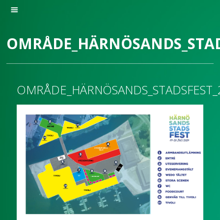
OMRÅDE_HÄRNÖSANDS_STAD
OMRÅDE_HÄRNÖSANDS_STADSFEST_